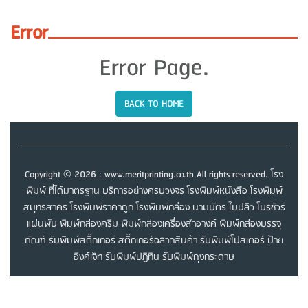
Error
Error Page.
BACK TO HOME
Copyright © 2026 : www.meritprinting.co.th All rights reserved. โรง
พิมพ์ ที่ได้มาตรฐาน บริการอย่างครบวงจร โรงพิมพ์หนังสือ โรงพิมพ์
สมุทรสาคร โรงพิมพ์ราคาถูก โรงพิมพ์กล่อง นามบัตร ใบปลิว โบรชัวร์
แผ่นพับ พิมพ์กล่องครีม พิมพ์กล่องเครื่องสำอางค์ พิมพ์กล่องบรรจุ
ภัณฑ์ รับพิมพ์สติ๊กเกอร์ สติ๊กเกอร์ฉลากสินค้า รับพิมพ์โปสเตอร์ ป้าย
อิงค์เจ็ท รับพิมพ์ปฏิทิน รับพิมพ์ถุงกระดาษ