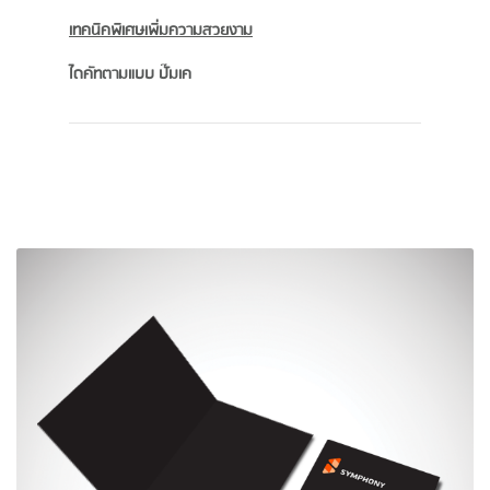
เทคนิคพิเศษเพิ่มความสวยงาม
ไดคัทตามแบบ ปั๊มเค